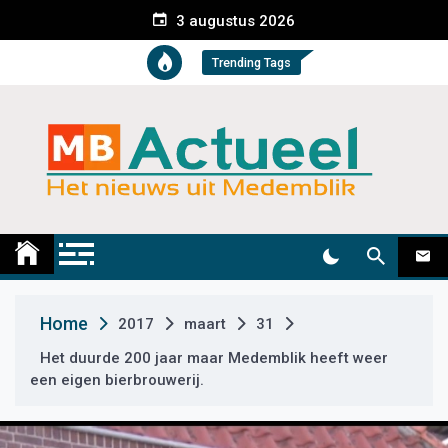
S
3 augustus 2026
k
i
Trending Tags
p
t
o
c
o
n
t
Medemblik Actueel
Wij zijn altijd actueel
e
n
t
Home
2017
maart
31
Het duurde 200 jaar maar Medemblik heeft weer
een eigen bierbrouwerij.