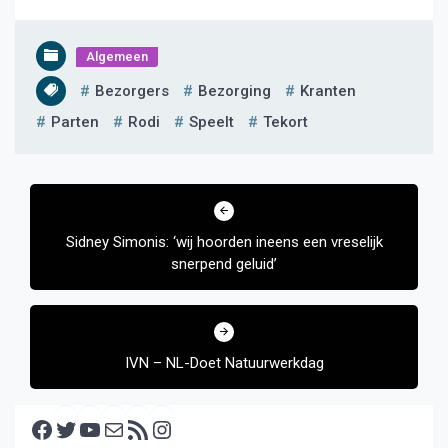
Algemeen
Bezorgers
Bezorging
Kranten
Parten
Rodi
Speelt
Tekort
Bericht
navigatie
Sidney Simonis: ‘wij hoorden ineens een vreselijk
snerpend geluid’
IVN – NL-Doet Natuurwerkdag
Facebook
Twitter
YouTube
E-mail
RSS feed
Instagram