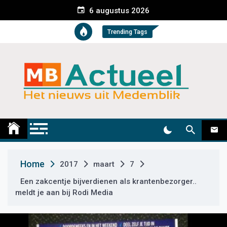
S
6 augustus 2026
k
i
Trending Tags
p
t
o
c
o
n
t
Medemblik Actueel
Wij zijn altijd actueel
e
n
t
Home
2017
maart
7
Een zakcentje bijverdienen als krantenbezorger..
meldt je aan bij Rodi Media