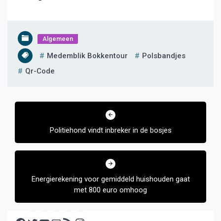
Algemeen
Medemblik Bokkentour
Polsbandjes
Qr-Code
Bericht
navigatie
Politiehond vindt inbreker in de bosjes
Energierekening voor gemiddeld huishouden gaat
met 800 euro omhoog
Facebook
Twitter
YouTube
E-mail
RSS feed
Instagram