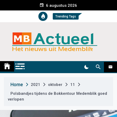
S
6 augustus 2026
k
i
Trending Tags
p
t
o
c
o
n
t
Medemblik Actueel
Wij zijn altijd actueel
e
n
t
Home
2021
oktober
11
Polsbandjes tijdens de Bokkentour Medemblik goed
verlopen