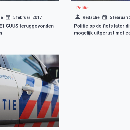
Politie
ie
5 februari 2017
Redactie
5 februari
ME1 GUUS teruggevonden
Politie op de fiets later di
m
mogelijk uitgerust met e
zwaailamp