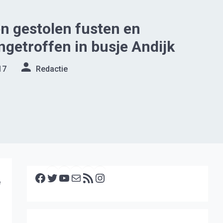
n gestolen fusten en
ngetroffen in busje Andijk
17
Redactie
Facebook
Twitter
YouTube
E-mail
RSS feed
Instagram
e