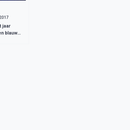
 2017
t jaar
en blauwe