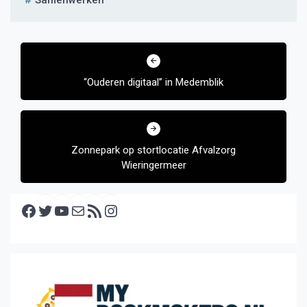
Samenwerken
Bericht
navigatie
“Ouderen digitaal” in Medemblik
Zonnepark op stortlocatie Afvalzorg
Wieringermeer
Facebook
Twitter
YouTube
E-mail
RSS feed
Instagram