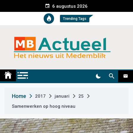
S
6 augustus 2026
k
i
Trending Tags
p
t
o
c
o
n
t
Medemblik Actueel
Wij zijn altijd actueel
e
n
t
Home
2017
januari
25
Samenwerken op hoog niveau