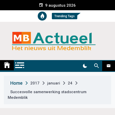
S
9 augustus 2026
k
i
Trending Tags
p
t
o
c
o
n
t
Medemblik Actueel
Wij zijn altijd actueel
e
n
t
Home
2017
januari
24
Succesvolle samenwerking stadscentrum
Medemblik