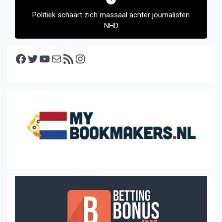
Politiek schaart zich massaal achter journalisten
NHD
Facebook
Twitter
YouTube
E-mail
RSS feed
Instagram