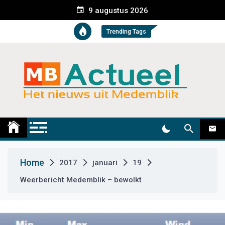
S
9 augustus 2026
k
i
Trending Tags
p
t
o
c
o
n
t
Medemblik Actueel
Wij zijn altijd actueel
e
n
t
Home
2017
januari
19
Weerbericht Medemblik – bewolkt