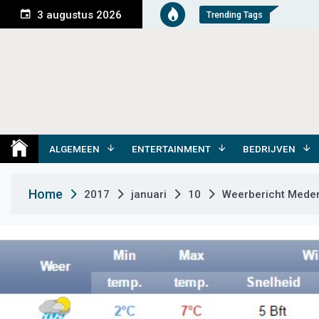
S
3 augustus 2026
Trending Tags
k
i
p
t
o
c
o
Medemblik Actueel
Wij zijn altijd actueel
n
t
ALGEMEEN
ENTERTAINMENT
BEDRIJVEN
e
n
Home
2017
januari
10
Weerbericht Medem
t