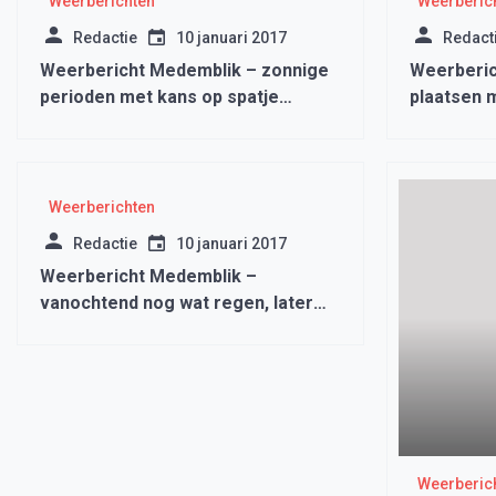
Weerberichten
Weerberic
Redactie
10 januari 2017
Redact
Weerbericht Medemblik – zonnige
Weerberic
perioden met kans op spatje
plaatsen m
neerslag
zonnige p
Weerberichten
Redactie
10 januari 2017
Weerbericht Medemblik –
vanochtend nog wat regen, later
droog en opklaringen
Weerberic