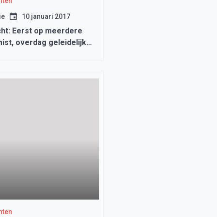
hten
ie
10 januari 2017
ht: Eerst op meerdere
ist, overdag geleidelijk
erioden
hten