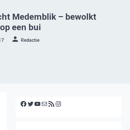
cht Medemblik – bewolkt
op een bui
17
Redactie
Facebook
Twitter
YouTube
E-mail
RSS feed
Instagram