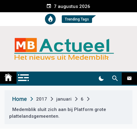
S
7 augustus 2026
k
i
Trending Tags
p
t
o
c
o
n
t
Medemblik Actueel
Wij zijn altijd actueel
e
n
t
Home
2017
januari
6
Medemblik sluit zich aan bij Platform grote
plattelandsgemeenten.