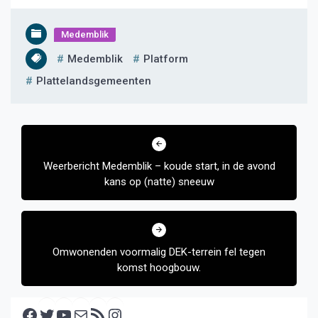
Medemblik
Medemblik
Platform
Plattelandsgemeenten
Bericht
navigatie
Weerbericht Medemblik – koude start, in de avond
kans op (natte) sneeuw
Omwonenden voormalig DEK-terrein fel tegen
komst hoogbouw.
Facebook
Twitter
YouTube
E-mail
RSS feed
Instagram