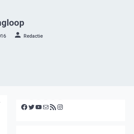
ngloop
016
Redactie
Facebook
Twitter
YouTube
E-mail
RSS feed
Instagram
r