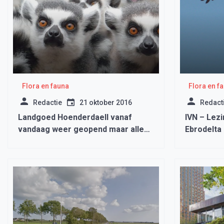
Flora en fauna
Flora en f
Redactie
21 oktober 2016
Redact
Landgoed Hoenderdaell vanaf
IVN – Lez
vandaag weer geopend maar alleen
Ebrodelta
voor jaarkaarthouders