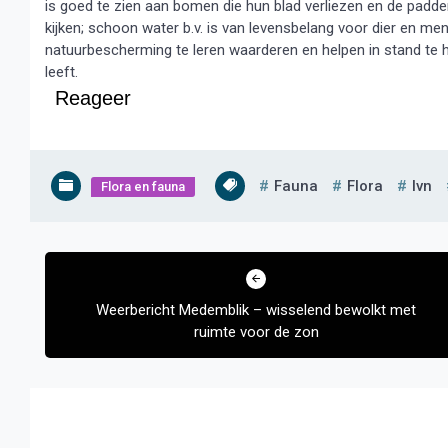
is goed te zien aan bomen die hun blad verliezen en de padde
kijken; schoon water b.v. is van levensbelang voor dier en me
natuurbescherming te leren waarderen en helpen in stand te
leeft.
Reageer
Fauna
Flora
Ivn
Flora en fauna
Bericht
navigatie
Weerbericht Medemblik – wisselend bewolkt met
ruimte voor de zon