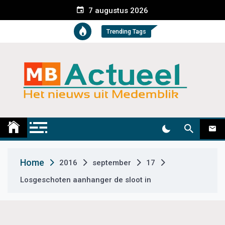
S
7 augustus 2026
k
i
Trending Tags
p
t
o
c
o
n
t
Medemblik Actueel
Wij zijn altijd actueel
e
n
t
Home
2016
september
17
Losgeschoten aanhanger de sloot in