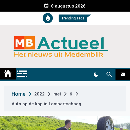
S
8 augustus 2026
k
i
Trending Tags
p
t
o
c
o
n
t
Medemblik Actueel
Wij zijn altijd actueel
e
n
t
Home
2022
mei
6
Auto op de kop in Lambertschaag