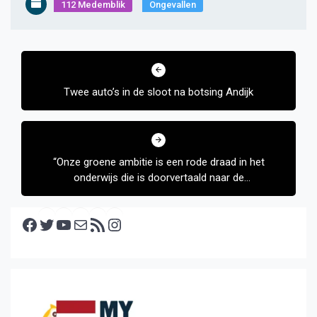
112 Medemblik
Ongevallen
Bericht
navigatie
Twee auto’s in de sloot na botsing Andijk
“Onze groene ambitie is een rode draad in het
onderwijs die is doorvertaald naar de
huisvestingsstrategie”
Facebook
Twitter
YouTube
E-mail
RSS feed
Instagram