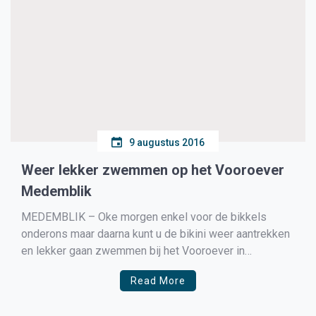
9 augustus 2016
Weer lekker zwemmen op het Vooroever
Medemblik
MEDEMBLIK – Oke morgen enkel voor de bikkels
onderons maar daarna kunt u de bikini weer aantrekken
en lekker gaan zwemmen bij het Vooroever in
Medemblik. Zeker nu het warme zomerweer vanaf
Read More
vrijdag weer onze provincie gaat bezoeken.