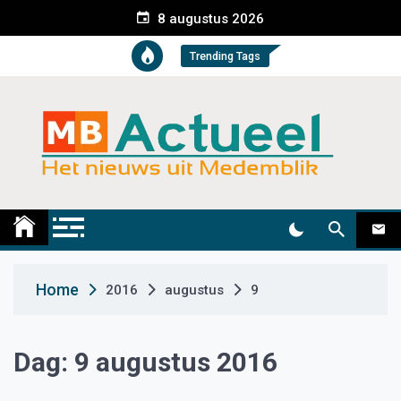
S
8 augustus 2026
k
i
Trending Tags
p
t
o
c
o
n
t
Medemblik Actueel
Wij zijn altijd actueel
e
n
t
Home
2016
augustus
9
Dag:
9 augustus 2016