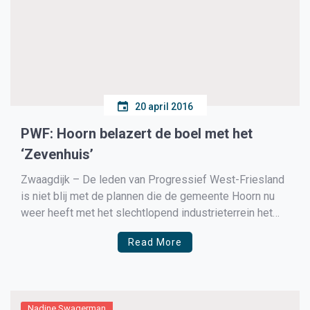
20 april 2016
PWF: Hoorn belazert de boel met het
‘Zevenhuis’
Zwaagdijk – De leden van Progressief West-Friesland
is niet blij met de plannen die de gemeente Hoorn nu
weer heeft met het slechtlopend industrieterrein het
‘zevenhuis’. In eerdere afspraken was duidelijk
Read More
afgesproken dat logistieke bedrijven zich langs de A7
zouden gaan vestigen en niet op het ‘zevenhuis’. Nu
blijkt dat […]
Nadine Swagerman