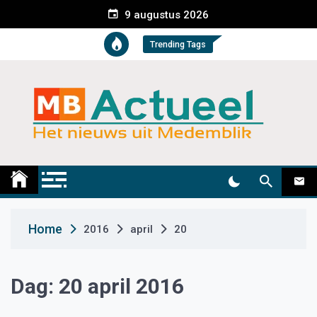
S
9 augustus 2026
k
i
Trending Tags
p
t
o
c
o
n
t
Medemblik Actueel
Wij zijn altijd actueel
e
n
t
Home
2016
april
20
Dag:
20 april 2016