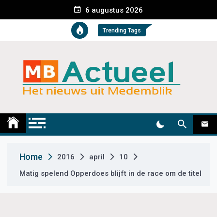
S
6 augustus 2026
k
i
Trending Tags
p
t
o
c
o
n
t
Medemblik Actueel
Wij zijn altijd actueel
e
n
t
Home
2016
april
10
Matig spelend Opperdoes blijft in de race om de titel