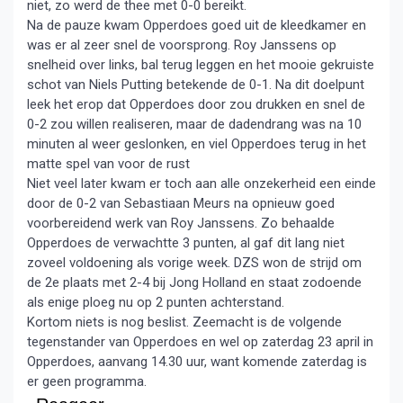
niet, zo werd de thee met 0-0 bereikt.
Na de pauze kwam Opperdoes goed uit de kleedkamer en
was er al zeer snel de voorsprong. Roy Janssens op
snelheid over links, bal terug leggen en het mooie gekruiste
schot van Niels Putting betekende de 0-1. Na dit doelpunt
leek het erop dat Opperdoes door zou drukken en snel de
0-2 zou willen realiseren, maar de dadendrang was na 10
minuten al weer geslonken, en viel Opperdoes terug in het
matte spel van voor de rust
Niet veel later kwam er toch aan alle onzekerheid een einde
door de 0-2 van Sebastiaan Meurs na opnieuw goed
voorbereidend werk van Roy Janssens. Zo behaalde
Opperdoes de verwachtte 3 punten, al gaf dit lang niet
zoveel voldoening als vorige week. DZS won de strijd om
de 2e plaats met 2-4 bij Jong Holland en staat zodoende
als enige ploeg nu op 2 punten achterstand.
Kortom niets is nog beslist. Zeemacht is de volgende
tegenstander van Opperdoes en wel op zaterdag 23 april in
Opperdoes, aanvang 14.30 uur, want komende zaterdag is
er geen programma.