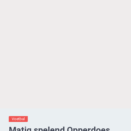
Voetbal
Matig spelend Opperdoes