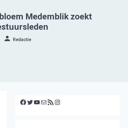
bloem Medemblik zoekt
estuursleden
Redactie
Facebook
Twitter
YouTube
E-mail
RSS feed
Instagram