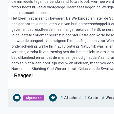
die inmiddels tegen de tienduizend foto’s loopt. Hiermee wer
foto’s heeft hij veelal vastgelegd. Daarnaast begon de Werk
een imposante collectie.
Het bleef niet alleen bij bewaren. De Werkgroep en later de 
deelgenoot te kunnen laten zijn van hun gemeenschappelijk er
geven en dat resulteerde in een lange reeks van 19 Skriemers
In de laatste Skriemer heeft zijn dochter Petra een korte bes
de waarde aangeeft van hetgeen Piet heeft gedaan voor Werversh
onderscheiding, welke hij in 2010 ontving. Natuurlijk was hij er 
verdiend, omdat ik van mening ben dat het je plicht is om je 
betrokkenheid en omdat de mensen je nodig hadden.”Een p
gemist, niet alleen door zijn vrouw en kinderen, maar ook doo
Namens de Stichting Oud Wervershoof, Gidus van de Swaluw 
Reageer
Afscheid
Grote
Wer
Algemeen