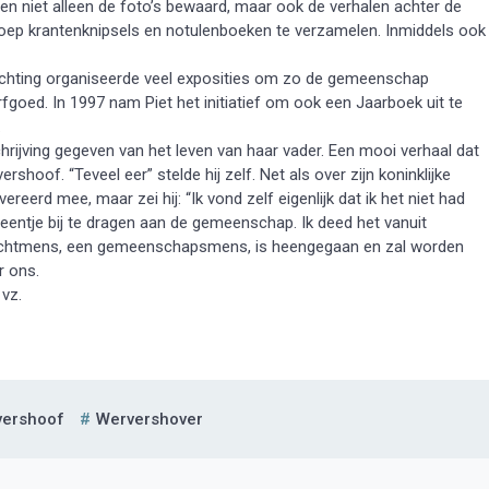
den niet alleen de foto’s bewaard, maar ook de verhalen achter de
groep krantenknipsels en notulenboeken te verzamelen. Inmiddels ook
Stichting organiseerde veel exposities om zo de gemeenschap
fgoed. In 1997 nam Piet het initiatief om ook een Jaarboek uit te
.
chrijving gegeven van het leven van haar vader. Een mooi verhaal dat
oof. “Teveel eer” stelde hij zelf. Net als over zijn koninklijke
vereerd mee, maar zei hij: “Ik vond zelf eigenlijk dat ik het niet had
steentje bij te dragen aan de gemeenschap. Ik deed het vanuit
rachtmens, een gemeenschapsmens, is heengegaan en zal worden
r ons.
vz.
vershoof
Wervershover