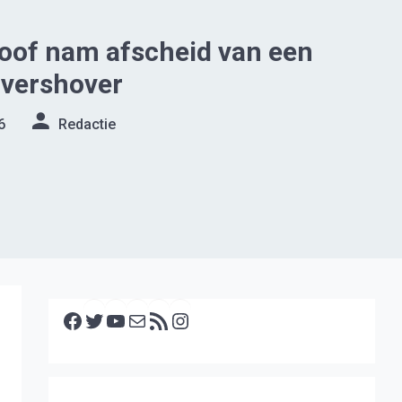
oof nam afscheid van een
rvershover
6
Redactie
Facebook
Twitter
YouTube
E-mail
RSS feed
Instagram