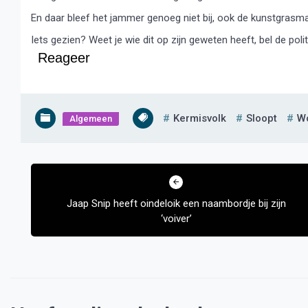
En daar bleef het jammer genoeg niet bij, ook de kunstgrasm
Iets gezien? Weet je wie dit op zijn geweten heeft, bel de pol
Reageer
Kermisvolk
Sloopt
W
Algemeen
Bericht
navigatie
Jaap Snip heeft oindeloik een naambordje bij zijn
‘voiver’