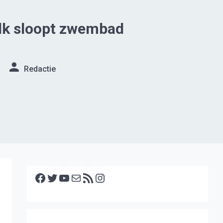
lk sloopt zwembad
Redactie
Facebook
Twitter
YouTube
E-mail
RSS feed
Instagram