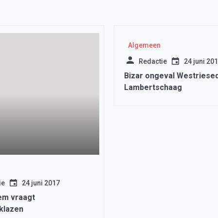
Algemeen
Redactie
24 juni 20
Bizar ongeval Westriesed
Lambertschaag
ie
24 juni 2017
em vraagt
rklazen