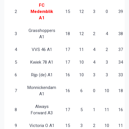
FC
2
Medemblik
15
12
3
0
39
A1
Grasshoppers
3
18
12
2
4
38
A1
4
VVS 46 A1
17
11
4
2
37
5
Kwiek 78 A1
17
10
4
3
34
6
Rijp (de) A1
16
10
3
3
33
Monnickendam
7
16
6
0
10
18
A1
Always
8
17
5
1
11
16
Forward A3
9
Victoria O A1
15
3
2
10
11