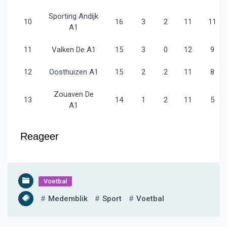
Sporting Andijk
10
16
3
2
11
11
A1
11
Valken De A1
15
3
0
12
9
12
Oosthuizen A1
15
2
2
11
8
Zouaven De
13
14
1
2
11
5
A1
Reageer
Voetbal
Medemblik
Sport
Voetbal