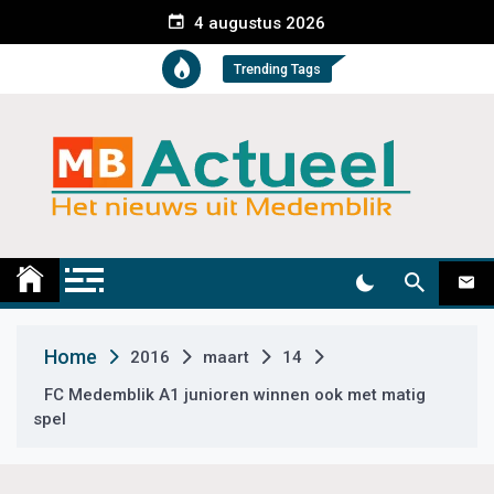
S
4 augustus 2026
k
i
Trending Tags
p
t
o
c
o
n
t
Medemblik Actueel
Wij zijn altijd actueel
e
n
t
Home
2016
maart
14
FC Medemblik A1 junioren winnen ook met matig
spel