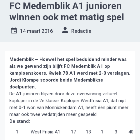
FC Medemblik A1 junioren
winnen ook met matig spel
14 maart 2016
Redactie
Medemblik – Hoewel het spel beduidend minder was
als we gewend zijn blijft FC Medemblik A1 op
kampioenskoers. Kwiek 78 A1 werd met 2-0 verslagen.
Jordi Klompe scoorde beide Medemblikse
doelpunten.
De A1-junioren blijven door deze overwinning virtueel
koploper in de 2e klasse. Koploper Westfrisia A1, dat nipt
met 0-1 won van Monnickendam A1, heeft één piunt meer
maar ook twee wedstrijden meer gespeeld.
De stand:
1
West Frisia A1
17
13
1
3
40