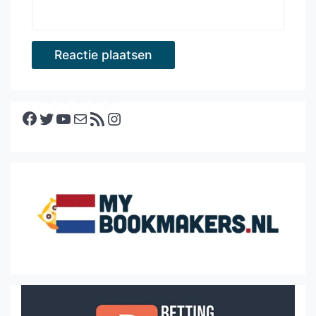
Facebook
Twitter
YouTube
E-mail
RSS feed
Instagram