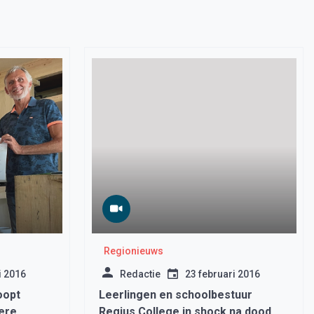
Regionieuws
i 2016
Redactie
23 februari 2016
oopt
Leerlingen en schoolbestuur
ere
Regius College in shock na dood