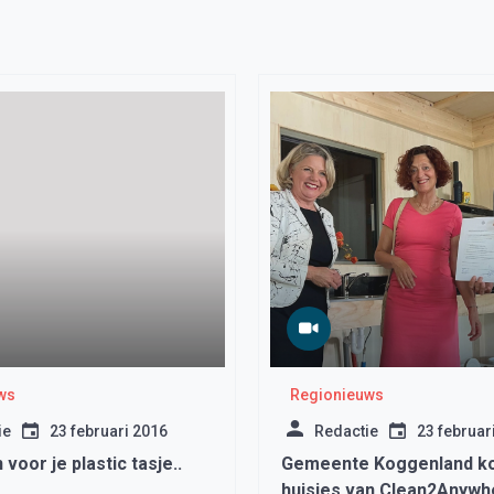
ws
Regionieuws
ie
23 februari 2016
Redactie
23 februar
 voor je plastic tasje..
Gemeente Koggenland k
huisjes van Clean2Anywh