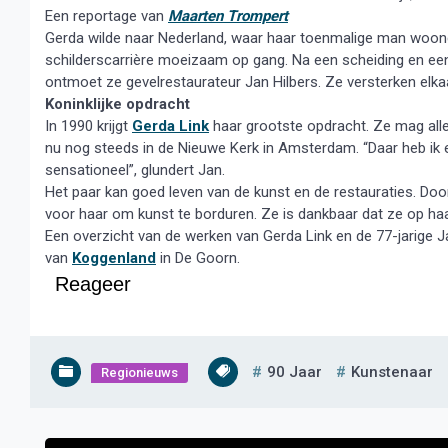
Een reportage van
Maarten Trompert
Gerda wilde naar Nederland, waar haar toenmalige man woonde
schilderscarrière moeizaam op gang. Na een scheiding en een
ontmoet ze gevelrestaurateur Jan Hilbers. Ze versterken elka
Koninklijke opdracht
In 1990 krijgt
Gerda Link
haar grootste opdracht. Ze mag alle
nu nog steeds in de Nieuwe Kerk in Amsterdam. “Daar heb ik e
sensationeel”, glundert Jan.
Het paar kan goed leven van de kunst en de restauraties. Do
voor haar om kunst te borduren. Ze is dankbaar dat ze op haa
Een overzicht van de werken van Gerda Link en de 77-jarige Ja
van
Koggenland
in De Goorn.
Reageer
90 Jaar
Kunstenaar
Regionieuws
Bericht