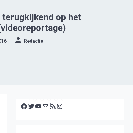
n terugkijkend op het
(videoreportage)
016
Redactie
Facebook
Twitter
YouTube
E-mail
RSS feed
Instagram