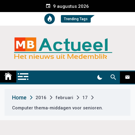
S
9 augustus 2026
k
i
Trending Tags
p
t
o
c
o
n
t
Medemblik Actueel
Wij zijn altijd actueel
e
n
t
Home
2016
februari
17
Computer thema-middagen voor senioren.