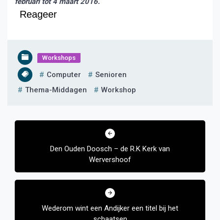
februari tot 4 maart 2016.
Reageer
Workshops
Computer
Senioren
Thema-Middagen
Workshop
Bericht
navigatie
Den Ouden Doosch – de R.K Kerk van
Wervershoof
Wederom wint een Andijker een titel bij het
schaatsen