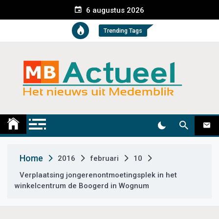
S
6 augustus 2026
k
i
Trending Tags
p
t
o
c
o
n
t
Medemblik Actueel
Wij zijn altijd actueel
e
n
t
Home
2016
februari
10
Verplaatsing jongerenontmoetingsplek in het
winkelcentrum de Boogerd in Wognum