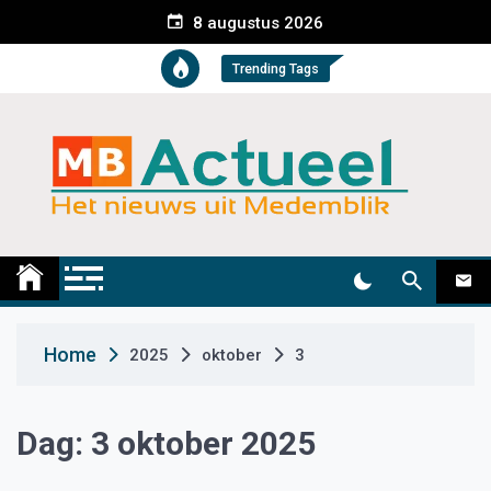
S
8 augustus 2026
k
i
Trending Tags
p
t
o
c
o
n
t
Medemblik Actueel
Wij zijn altijd actueel
e
n
t
Home
2025
oktober
3
Dag:
3 oktober 2025