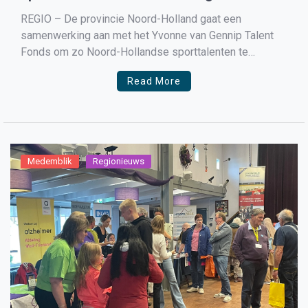
van Gennip Talent Fonds
REGIO – De provincie Noord-Holland gaat een
samenwerking aan met het Yvonne van Gennip Talent
Fonds om zo Noord-Hollandse sporttalenten te
ondersteunen. Onderdeel van de samenwerking is de
Read More
lancering van Talentboek Noord-Holland, een speciale
pagina op het landelijke crowdfundingplatform
Talentboek. Hier kunnen jonge talentvolle sporters en
teams uit de provincie […]
Medemblik
Regionieuws