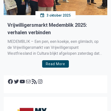
3 oktober 2025
Vrijwilligersmarkt Medemblik 2025:
verhalen verbinden
MEDEMBLIK – Een pen, een koekje, een glimlach; op
de Vrijwilligersmarkt van Vrijwilligerspunt
Westfriesland in Cultura blijkt afgelopen zaterdag dat
kleine gebaren veel doen. Maar wat écht telt, zijn de
Read More
verhalen. Ruim dertig organisaties ontvingen zo’n 150
bezoekers die nieuwsgierig kwamen ontdekken hoe ze
Facebook
een steentje kunnen bijdragen aan de […]
Twitter
YouTube
E-mail
RSS feed
Instagram