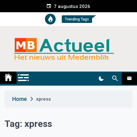
S
7 augustus 2026
k
i
Trending Tags
p
t
o
c
o
n
t
Medemblik Actueel
Wij zijn altijd actueel
e
n
t
Home
xpress
Tag:
xpress