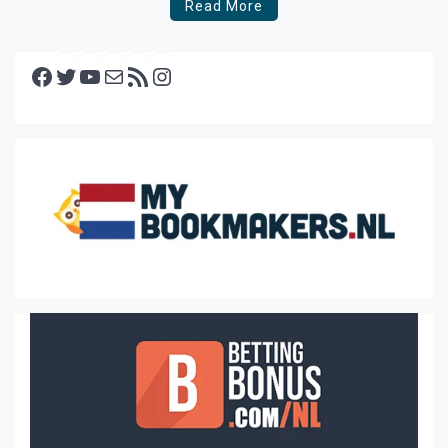
Read More
Facebook
Twitter
YouTube
E-mail
RSS feed
Instagram