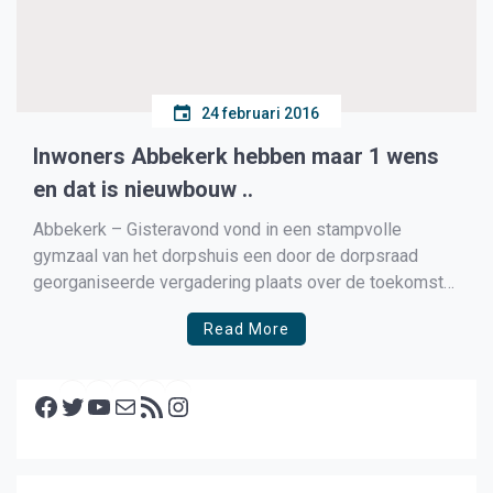
24 februari 2016
Inwoners Abbekerk hebben maar 1 wens
en dat is nieuwbouw ..
Abbekerk – Gisteravond vond in een stampvolle
gymzaal van het dorpshuis een door de dorpsraad
georganiseerde vergadering plaats over de toekomst
van het dorp en over de vraag over nu wel of geen
Read More
woningbouw moet komen. Lees ook: Provincie
vernietigd met 1 pennestreek nieuwbouwplannen
Facebook
Abbekerk Al snel werd duidelijk dat […]
Twitter
YouTube
E-mail
RSS feed
Instagram