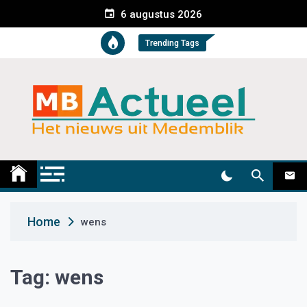
S
6 augustus 2026
k
i
Trending Tags
p
t
o
c
o
n
t
Medemblik Actueel
Wij zijn altijd actueel
e
n
t
Home
wens
Tag:
wens