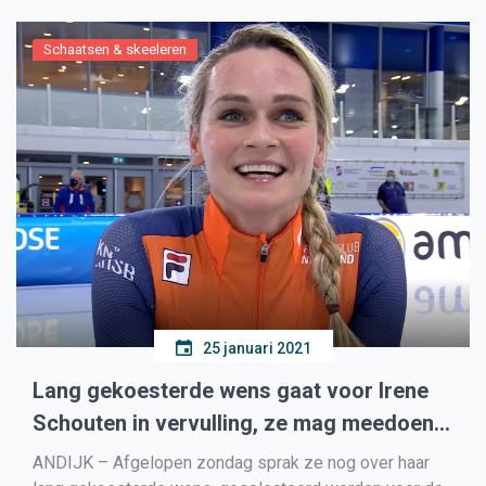
Schaatsen & skeeleren
25 januari 2021
Lang gekoesterde wens gaat voor Irene
Schouten in vervulling, ze mag meedoen
aan de teamachtervolging
ANDIJK – Afgelopen zondag sprak ze nog over haar