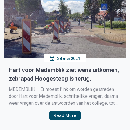
28 mei 2021
Hart voor Medemblik ziet wens uitkomen,
zebrapad Hoogesteeg is terug.
MEDEMBLIK – Er moest flink om worden gestreden
door Hart voor Medemblik, schriftelijke vragen, daarna
weer vragen over de antwoorden van het college, tot
slot een motie die door de voltallige gemeenteraad,
Read More
tegen de zin van het college in, werd aangenomen. De
zebrapad aan de Hoogesteeg hoe simpel het ook […]