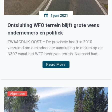
1 juni 2021
Ontsluiting WFO terrein blijft grote wens
ondernemers en politiek
ZWAAGDIJK-OOST – De provincie heeft in 2010
verzuimd om een adequate aansluiting te maken op de
N307 vanaf het WFO bedrijven terrein. Niemand had
verwacht dat de verschillende bedrijven zo groot
Read More
zouden worden. De fractie van de SP in Noord-Holland
heeft Schriftelijke vragen gesteld. Wim Hoogervorst
legt ons uit het […]
Algemeen