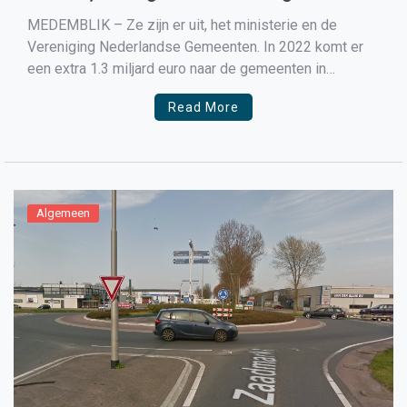
tekorten op de Wmo op te vangen
MEDEMBLIK – Ze zijn er uit, het ministerie en de
Vereniging Nederlandse Gemeenten. In 2022 komt er
een extra 1.3 miljard euro naar de gemeenten in
Nederland om de tekorten op de Wmo op te vangen,
Read More
deze 1.3 miljard komt boven op de al eerder
toegezegde 300 miljoen. Sinds de […]
Algemeen