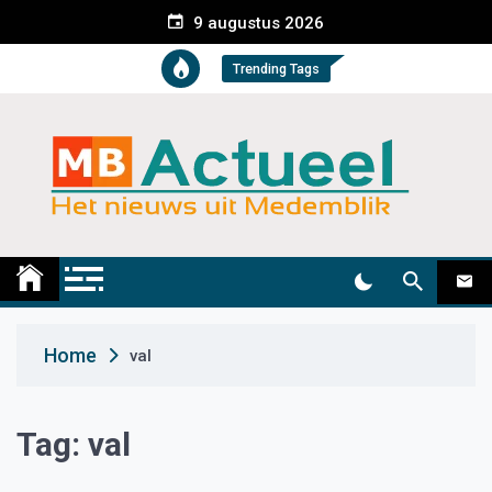
S
9 augustus 2026
k
i
Trending Tags
p
t
o
c
o
n
t
Medemblik Actueel
Wij zijn altijd actueel
e
n
t
Home
val
Tag:
val