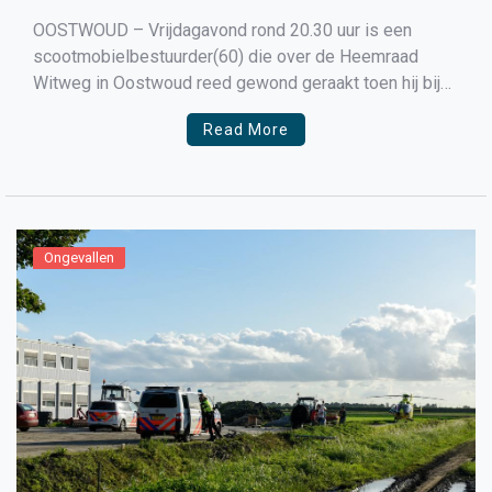
OOSTWOUD – Vrijdagavond rond 20.30 uur is een
scootmobielbestuurder(60) die over de Heemraad
Witweg in Oostwoud reed gewond geraakt toen hij bij
een éénzijdig ongeval uit zijn scootmobiel viel en op
Read More
straat belandde waar door hij verwondingen opliep.
Toegesnelde omstanders belden direct 112 omdat de
man hevig bloedde. De toegesnelde […]
Ongevallen