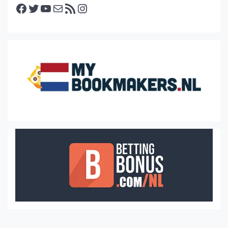
Facebook
Twitter
YouTube
E-mail
RSS feed
Instagram