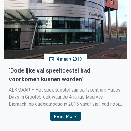
4 maart 2019
‘Dodelijke val speeltoestel had
voorkomen kunnen worden’
ALKMAAR – Het speeltoestel van partycentrum Happy
Days in Grootebroek waar de 4-jarige Maurycy
Biernacki op oudejaarsdag in 2015 vanaf viel, had nooit
gebruikt mogen worden als glijbaan voor kleine
Read More
kinderen. Dat bleek maandag bij de rechtbank in
Alkmaar, waar drie verdachten moesten voorkomen