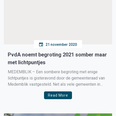
21 november 2020
PvdA noemt begroting 2021 somber maar
met lichtpuntjes
MEDEMBLIK – Een sombere begroting met enige
lichtpuntjes is gisteravond door de gemeenteraad van
Medemblik vastgesteld. Net als vele gemeenten in
Nederland wordt Medemblik geconfronteerd met
Read More
financiële tekorten, grotendeels veroorzaakt door
tekorten in het sociaal domein en de coronacrisis.
Noodzakelijke keuzes zoals een OZB-verhoging van
12,5% en renovatie i.p.v. nieuwbouw […]