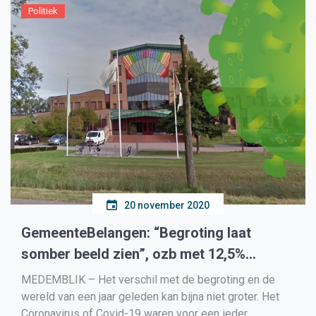
Politiek
20 november 2020
GemeenteBelangen: “Begroting laat
somber beeld zien”, ozb met 12,5%
omhoog
MEDEMBLIK – Het verschil met de begroting en de
wereld van een jaar geleden kan bijna niet groter. Het
Coronavirus of Covid-19 waren voor een ieder