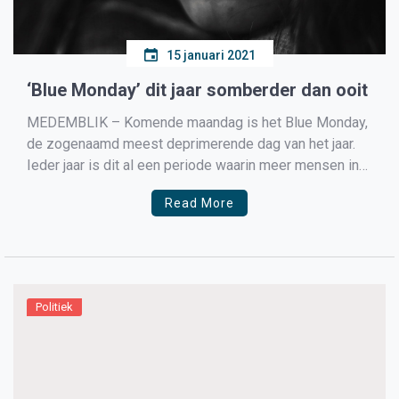
15 januari 2021
‘Blue Monday’ dit jaar somberder dan ooit
MEDEMBLIK – Komende maandag is het Blue Monday,
de zogenaamd meest deprimerende dag van het jaar.
Ieder jaar is dit al een periode waarin meer mensen in
een sombere gemoedstoestand verkeren, maar door
Read More
de lockdown voelt het dit jaar voor veel mensen
wellicht nog zwaarder. Daarom is het juist belangrijk […]
Politiek