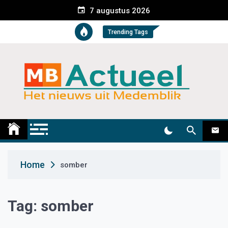
S
7 augustus 2026
k
i
Trending Tags
p
t
o
c
o
n
t
Medemblik Actueel
Wij zijn altijd actueel
e
n
t
Home
somber
Tag:
somber