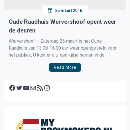
25 maart 2016
Oude Raadhuis Wervershoof opent weer
de deuren
Wervershoof – Zaterdag 26 maart is het Oude
Raadhuis van 13.00-16.00 uur weer opengesteld voor
het publiek. U kunt er o.a. een kijkje nemen in de
trouwzaal bij de expositie van oude foto’s en
Read More
krantenartikelen over ijs en schaatsen in en om
Wervershoof. Ook kunt u het archief bezoeken om […]
Facebook
Twitter
YouTube
E-mail
RSS feed
Instagram