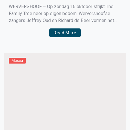
WERVERSHOOF – Op zondag 16 oktober strijkt The
Family Tree neer op eigen bodem. Wervershoofse
zangers Jeffrey Oud en Richard de Beer vormen het
vocale hart van deze bijzondere formatie aangevuld
Read More
door de vocale kwaliteiten van Daniël Guilliamse die
daarbij gitaar en peddle steel bespeelt. Axel Stoit zorgt
voor de […]
Musea