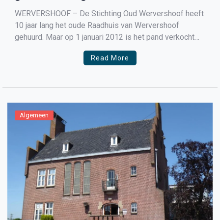
WERVERSHOOF – De Stichting Oud Wervershoof heeft
10 jaar lang het oude Raadhuis van Wervershoof
gehuurd. Maar op 1 januari 2012 is het pand verkocht
aan Botman Bouw uit Wervershoof die het lopende
Read More
contract zou eerbiedigen, dit contract loopt af op 31-
12-2021. Maar Botman Bouw besloot volgens de
stichting het […]
Algemeen