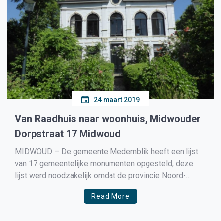
24 maart 2019
Van Raadhuis naar woonhuis, Midwouder
Dorpstraat 17 Midwoud
MIDWOUD – De gemeente Medemblik heeft een lijst
van 17 gemeentelijke monumenten opgesteld, deze
lijst werd noodzakelijk omdat de provincie Noord-
Holland heeft besloten veel objecten van de
Read More
monumentenlijst te schrappen. Wij zullen alle 17
objecten 1 voor 1 onder de loep nemen en waarom ze