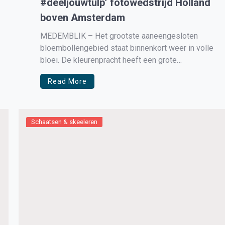
#deeljouwtulp’ fotowedstrijd Holland
boven Amsterdam
MEDEMBLIK – Het grootste aaneengesloten
bloembollengebied staat binnenkort weer in volle
bloei. De kleurenpracht heeft een grote
aantrekkingskracht voor bezoekers uit binnen- en
Read More
buitenland. Dit jaar moeten de tulpen en andere
bolbloemen liefhebbers geduld hebben en op
een andere manier naar de tulpen kijken. Holland
boven Amsterdam nodigt om deze […]
Schaatsen & skeeleren