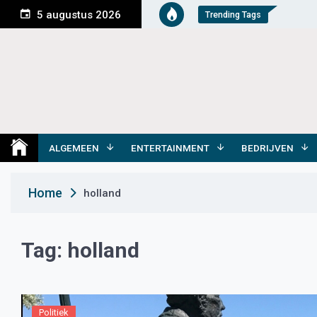
S
5 augustus 2026
Trending Tags
k
i
p
t
o
c
o
Medemblik Actueel
Wij zijn altijd actueel
n
t
ALGEMEEN
ENTERTAINMENT
BEDRIJVEN
e
n
Home
holland
t
Tag:
holland
Politiek