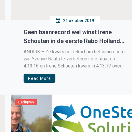
21 oktober 2019
Geen baanrecord wel winst Irene
Schouten in de eerste Rabo Holland
Cup
ANDIJK – Ze kwam net tekort om het baanrecord
van Yvonne Nauta te verbeteren, die staat op
4.13.16 en Irene Schouten kwam in 4.13.77 over
de finish tijdens de eerste Rabo Holland Cup op
Read More
de ijsbaan in Deventer.
Bedrijven