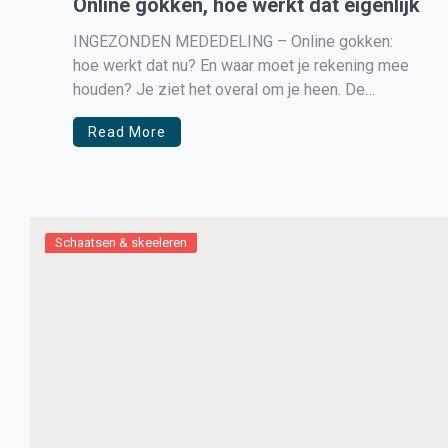
Online gokken, hoe werkt dat eigenlijk
INGEZONDEN MEDEDELING – Online gokken:
hoe werkt dat nu? En waar moet je rekening mee
houden? Je ziet het overal om je heen. De
flikkerende, felle uitnodigende advertenties van
Read More
casino’s. Het ziet er leuk uit en het lijkt erg
makkelijk. Honderd gratis spins, dan is er al gauw
winst toch? […]
Schaatsen & skeeleren