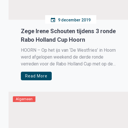
9 december 2019
Zege Irene Schouten tijdens 3 ronde
Rabo Holland Cup Hoorn
HOORN – Op het ijs van ‘De Westfries’ in Hoorn
werd afgelopen weekend de derde ronde
verreden voor de Rabo Holland Cup met op de
afsluitende zondag o.a. de 3000 meter bij de
Read More
dames waar Irene Schouten haar opwachting
maakte.
Algemeen