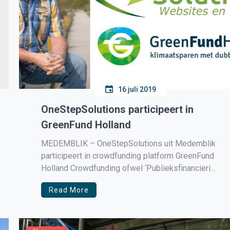
16 juli 2019
OneStepSolutions participeert in
GreenFund Holland
MEDEMBLIK – OneStepSolutions uit Medemblik
participeert in crowdfunding platform GreenFund
Holland Crowdfunding ofwel ‘Publieksfinanciering
‘ is inmiddels niet meer weg te denken in de
Read More
financiële wereld.