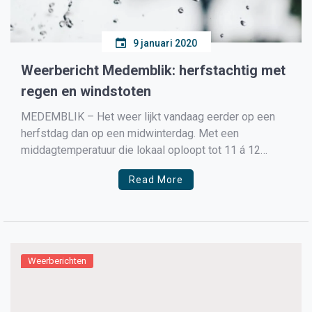
9 januari 2020
Weerbericht Medemblik: herfstachtig met
regen en windstoten
MEDEMBLIK – Het weer lijkt vandaag eerder op een
herfstdag dan op een midwinterdag. Met een
middagtemperatuur die lokaal oploopt tot 11 á 12
graden en een stevige zuidwestelijke wind, met
Read More
windvlagen die de 65km/u kunnen bereiken is het
eerder herfst dan winter. Lokaal kunnen er een paar
flinke buien […]
Weerberichten