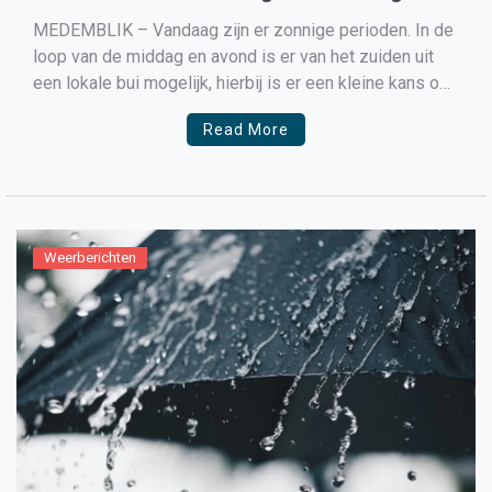
buien en een stuk frisser
MEDEMBLIK – Vandaag zijn er zonnige perioden. In de
loop van de middag en avond is er van het zuiden uit
een lokale bui mogelijk, hierbij is er een kleine kans op
onweer. De maxima lopen uiteen van 21°C vlak aan zee
Read More
tot 24°C plaatselijk in het oosten en zuidoosten. […]
Weerberichten