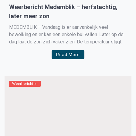
Weerbericht Medemblik – herfstachtig,
later meer zon
MEDEMBLIK – Vandaag is er aanvankelijk veel
bewolking en er kan een enkele bui vallen. Later op de
dag laat de zon zich vaker zien. De temperatuur stijgt
naar 18 graden en de zuidwestenwind is af en toe vrij
Read More
krachtig.
Weerberichten