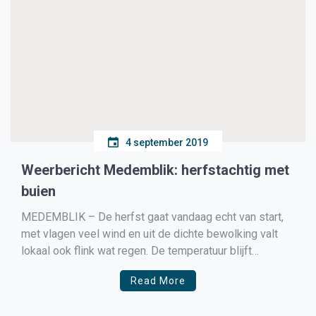
4 september 2019
Weerbericht Medemblik: herfstachtig met
buien
MEDEMBLIK – De herfst gaat vandaag echt van start,
met vlagen veel wind en uit de dichte bewolking valt
lokaal ook flink wat regen. De temperatuur blijft
vandaag steken bij een graad of 18 en tijdens de buien
Read More
kunnen er windvlagen tot 65km/u voorkomen. Herfst
dus. Donderdag is het niet […]