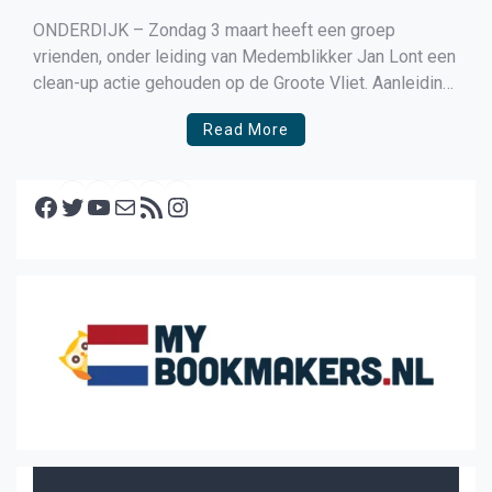
ONDERDIJK – Zondag 3 maart heeft een groep
vrienden, onder leiding van Medemblikker Jan Lont een
clean-up actie gehouden op de Groote Vliet. Aanleiding
was de grote hoeveelheid plastic afval, die zichtbaar
Read More
was geworden na het maaien van het riet. Ondanks het
slechte weer zijn de mannen (en twee […]
Facebook
Twitter
YouTube
E-mail
RSS feed
Instagram