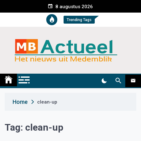
S
8 augustus 2026
k
i
Trending Tags
p
t
o
c
o
n
t
Medemblik Actueel
Wij zijn altijd actueel
e
n
t
Home
clean-up
Tag:
clean-up