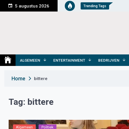
S
5 augustus 2026
Trending Tags
k
i
p
t
o
c
o
Medemblik Actueel
Wij zijn altijd actueel
n
t
ALGEMEEN
ENTERTAINMENT
BEDRIJVEN
e
n
Home
bittere
t
Tag:
bittere
Algemeen
Politiek