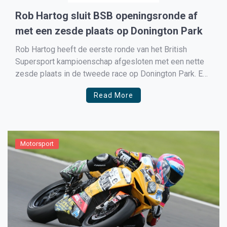
Rob Hartog sluit BSB openingsronde af
met een zesde plaats op Donington Park
Rob Hartog heeft de eerste ronde van het British
Supersport kampioenschap afgesloten met een nette
zesde plaats in de tweede race op Donington Park. Een
goede comeback, nadat de coureur uit Abbekerk in de
Read More
eerste race niet tevreden was over zijn tiende plaats.
Afgelopen weekend was dan eindelijk het officiële […]
Motorsport