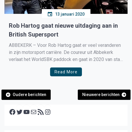
13 januari 2020
Rob Hartog gaat nieuwe uitdaging aan in
British Supersport
ABBEKERK – Voor Rob Hartog gaat er veel veranderen
in zijn motorsport carrière. De coureur uit Abbekerk
verlaat het WorldSBK paddock en gaat in 2020 van start
in de British Supersport klasse voor het Bike Devil
Read More
Insurance Team op een MV Agusta. Dat betekent ook
het einde van Team Hartog […]
Berichtennavigatie
Oudere berichten
Nieuwere berichten
Facebook
Twitter
YouTube
E-mail
RSS feed
Instagram