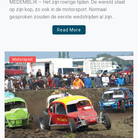
MEDEMBLIK – Het zijn roerige tijden. De wereld staat
op zijn kop, zo ook in de motorsport. Normaal
gesproken zouden de eerste wedstrijden al zijn
verreden van het nieuwe raceseizoen in Engeland. Maar
Read More
de huidige situatie ligt toch echt even anders. Met deze
blog wil ik jullie op de hoogte […]
Motorsport