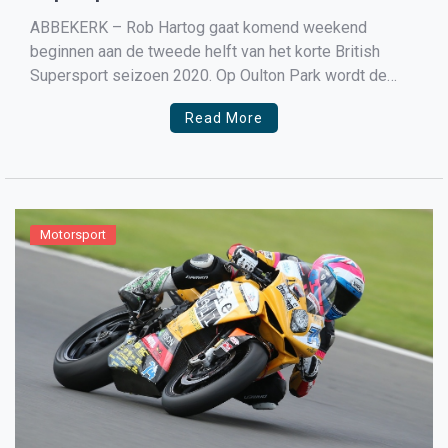
ABBEKERK – Rob Hartog gaat komend weekend
beginnen aan de tweede helft van het korte British
Supersport seizoen 2020. Op Oulton Park wordt de
vierde ronde van het jaar verreden. De Bike Devil
Read More
Racing coureur wil coureur graag het “pech weekend” in
Silverstone wegpoetsen. Het zat Rob Hartog op
Silverstone […]
Motorsport