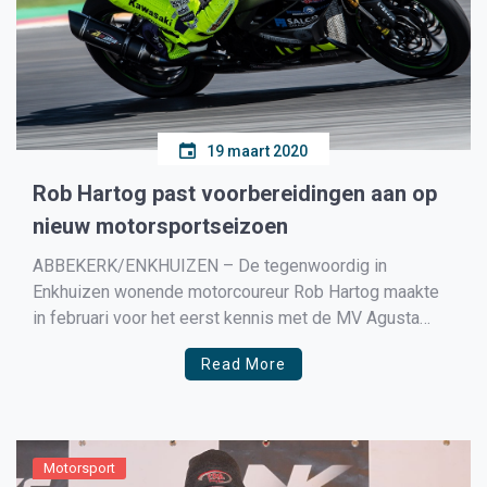
19 maart 2020
Rob Hartog past voorbereidingen aan op
nieuw motorsportseizoen
ABBEKERK/ENKHUIZEN – De tegenwoordig in
Enkhuizen wonende motorcoureur Rob Hartog maakte
in februari voor het eerst kennis met de MV Agusta
waarmee hij komend seizoen gaat rijden in het British
Read More
Supersport kampioenschap. Vanwege de corona-
perikelen gaat de seizoensstart in april niet door. In
deze nieuwsbrief een update over de voorbereiding […]
Motorsport