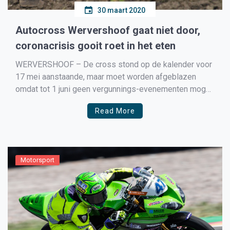
30 maart 2020
Autocross Wervershoof gaat niet door,
coronacrisis gooit roet in het eten
WERVERSHOOF – De cross stond op de kalender voor
17 mei aanstaande, maar moet worden afgeblazen
omdat tot 1 juni geen vergunnings-evenementen mogen
plaatsvinden. Het bestuur kon dus ook niet anders
Read More
beslissen dan het af te blazen. Wel gaat de organisatie
samen met alle betrokken partijen de mogelijkheden
bekijken om […]
Motorsport