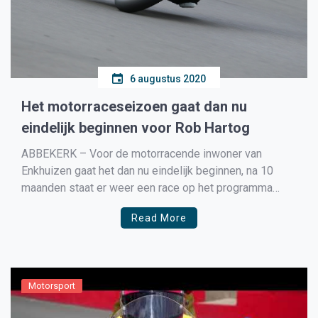
6 augustus 2020
Het motorraceseizoen gaat dan nu
eindelijk beginnen voor Rob Hartog
ABBEKERK – Voor de motorracende inwoner van
Enkhuizen gaat het dan nu eindelijk beginnen, na 10
maanden staat er weer een race op het programma
voor Rob Hartog. Dit weekend (7 t/m 9 augustus) gaat
Read More
de coureur zijn officiële debuut maken in het British
Supersport kampioenschap op Donington Park. Na […]
Motorsport