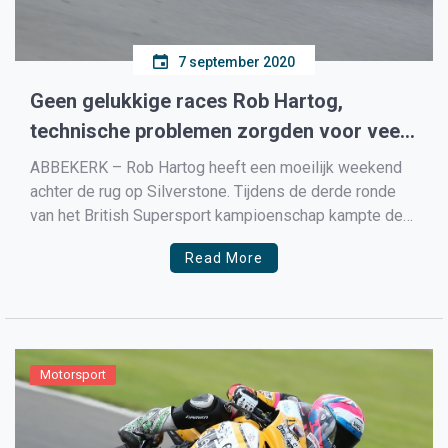
7 september 2020
Geen gelukkige races Rob Hartog,
technische problemen zorgden voor veel
kopzorgen
ABBEKERK – Rob Hartog heeft een moeilijk weekend
achter de rug op Silverstone. Tijdens de derde ronde
van het British Supersport kampioenschap kampte de
Bike Devil Racing coureur met veel technische
Read More
problemen. In de races kwam Hartog als negende en
twaalfde over de finish. Het Silverstone National circuit
was al […]
Motorsport