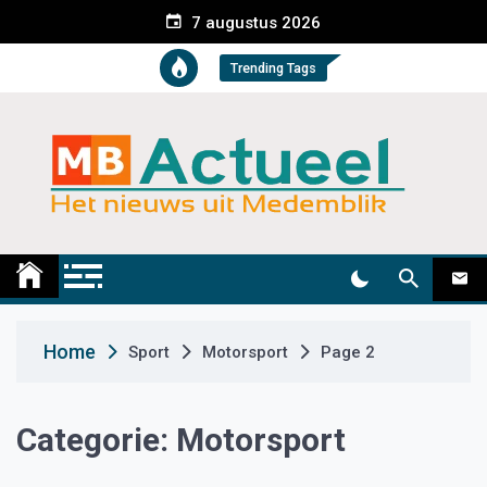
S
7 augustus 2026
k
i
Trending Tags
p
t
o
c
o
n
t
Medemblik Actueel
Wij zijn altijd actueel
e
n
t
Home
Sport
Motorsport
Page 2
Categorie:
Motorsport