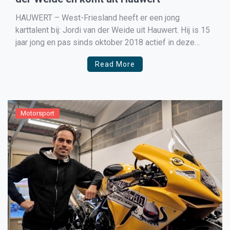
HAUWERT – West-Friesland heeft er een jong
karttalent bij: Jordi van der Weide uit Hauwert. Hij is 15
jaar jong en pas sinds oktober 2018 actief in deze
spectaculaire sport. Na zijn deelname aan zijn eerste
Read More
wedstrijdrace in het officiële kampioenschap van de
KNAF, november 2018 in Genk (België) presteerde […]
Motorsport