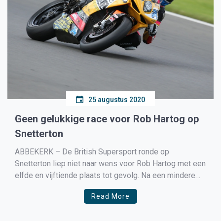
25 augustus 2020
Geen gelukkige race voor Rob Hartog op
Snetterton
ABBEKERK – De British Supersport ronde op
Snetterton liep niet naar wens voor Rob Hartog met een
elfde en vijftiende plaats tot gevolg. Na een mindere
eerste wedstrijd wist de Bike Devil Racing coureur uit
Read More
Enkhuizen wel een stap te maken in de tweede
manche, waarin hij zijn tempo gedurende […]