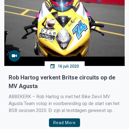
16 juli 2020
Rob Hartog verkent Britse circuits op de
MV Agusta
ABBEKERK – Rob Hartog is met het Bike Devil MV
Agusta Team volop in voorbereiding op de start van het
BSB seizoen 2020. Er zijn al testdagen geweest op
Donington Park, Brand Hatch en Snetterton. Ook staan
Read More
er nog trainingsdagen gepland op Oulton Park en