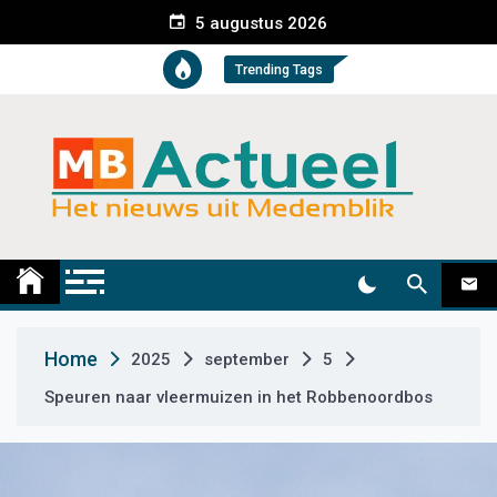
S
5 augustus 2026
k
i
Trending Tags
p
t
o
c
o
n
t
Medemblik Actueel
Wij zijn altijd actueel
e
n
t
Home
2025
september
5
Speuren naar vleermuizen in het Robbenoordbos