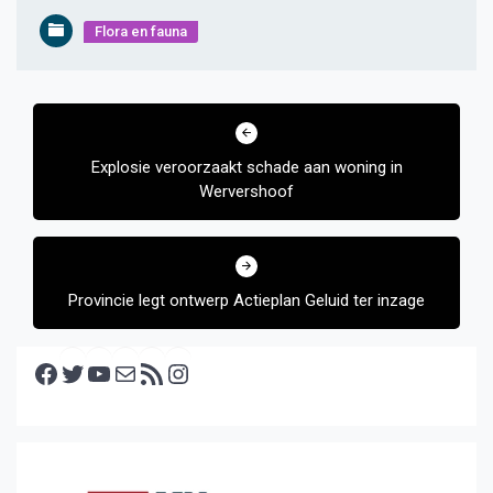
Flora en fauna
Bericht
navigatie
Explosie veroorzaakt schade aan woning in
Wervershoof
Provincie legt ontwerp Actieplan Geluid ter inzage
Facebook
Twitter
YouTube
E-mail
RSS feed
Instagram