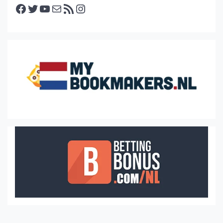
Facebook
Twitter
YouTube
E-mail
RSS feed
Instagram