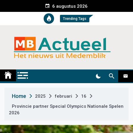
S
6 augustus 2026
k
i
Trending Tags
p
t
o
c
o
n
t
Medemblik Actueel
Wij zijn altijd actueel
e
n
t
Home
2025
februari
16
Provincie partner Special Olympics Nationale Spelen
2026