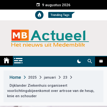
S
9 augustus 2026
k
i
Trending Tags
p
t
o
c
o
n
t
Medemblik Actueel
Wij zijn altijd actueel
e
n
t
Home
2025
januari
23
Dijklander Ziekenhuis organiseert
voorlichtingsbijeenkomst over artrose van de heup,
knie en schouder