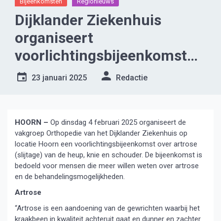
Bijeenkomsten
Regionieuws
Dijklander Ziekenhuis
organiseert
voorlichtingsbijeenkomst
over artrose van de heup,
23 januari 2025
Redactie
knie en schouder
HOORN –
Op dinsdag 4 februari 2025 organiseert de
vakgroep Orthopedie van het Dijklander Ziekenhuis op
locatie Hoorn een voorlichtingsbijeenkomst over artrose
(slijtage) van de heup, knie en schouder. De bijeenkomst is
bedoeld voor mensen die meer willen weten over artrose
en de behandelingsmogelijkheden.
Artrose
“Artrose is een aandoening van de gewrichten waarbij het
kraakbeen in kwaliteit achteruit gaat en dunner en zachter