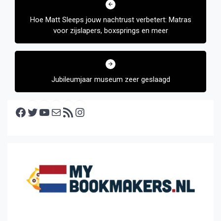
navigatie
Hoe Matt Sleeps jouw nachtrust verbetert: Matras
voor zijslapers, boxsprings en meer
Jubileumjaar museum zeer geslaagd
Facebook
Twitter
YouTube
E-mail
RSS feed
Instagram