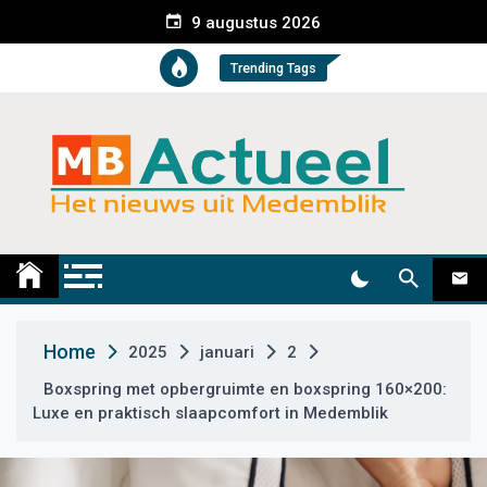
S
9 augustus 2026
k
i
Trending Tags
p
t
o
c
o
n
t
Medemblik Actueel
Wij zijn altijd actueel
e
n
t
Home
2025
januari
2
Boxspring met opbergruimte en boxspring 160×200:
Luxe en praktisch slaapcomfort in Medemblik