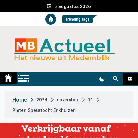
S
5 augustus 2026
k
i
Trending Tags
p
t
o
c
o
n
t
Medemblik Actueel
Wij zijn altijd actueel
e
n
t
Home
2024
november
11
Pieten Speurtocht Enkhuizen