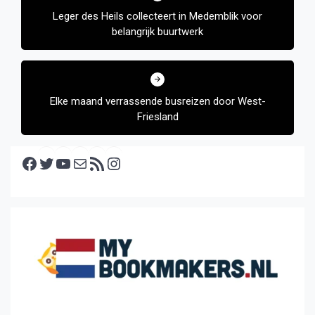
Leger des Heils collecteert in Medemblik voor
belangrijk buurtwerk
Elke maand verrassende busreizen door West-
Friesland
Facebook
Twitter
YouTube
E-mail
RSS feed
Instagram