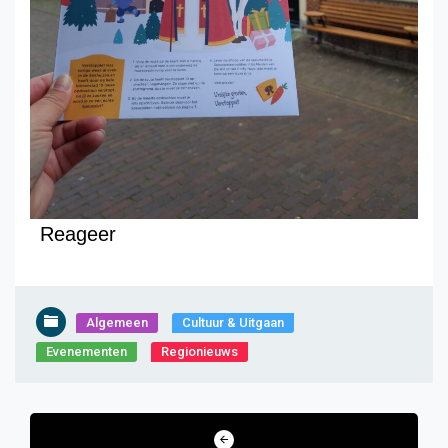
Reageer
Algemeen
Cultuur & Uitgaan
Evenementen
Regionieuws
Bericht
navigatie