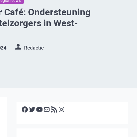
Regionieuws
r Café: Ondersteuning
elzorgers in West-
024
Redactie
Facebook
Twitter
YouTube
E-mail
RSS feed
Instagram