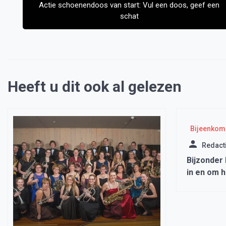
Actie schoenendoos van start: Vul een doos, geef een
schat
Heeft u dit ook al gelezen
Bijeenkom
Redact
Bijzonder
in en om 
Midwoud