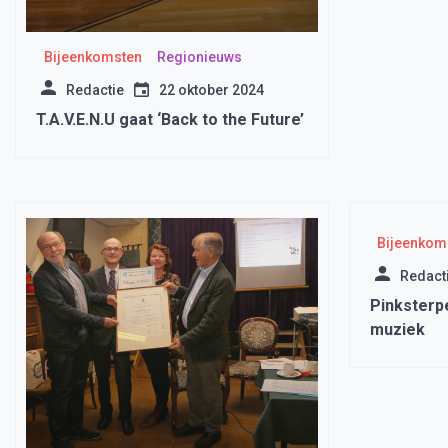
Bijeenkomsten
Regionieuws
Redactie
22 oktober 2024
T.A.V.E.N.U gaat ‘Back to the Future’
Bijeenkom
Redact
Pinksterp
muziek