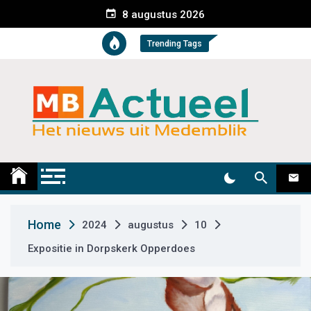
S
8 augustus 2026
k
i
Trending Tags
p
t
o
c
o
n
t
Medemblik Actueel
Wij zijn altijd actueel
e
n
t
Home
2024
augustus
10
Expositie in Dorpskerk Opperdoes