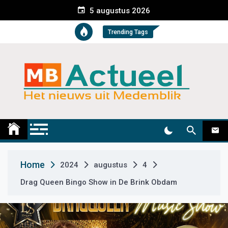
S
5 augustus 2026
k
i
Trending Tags
p
t
o
c
o
n
t
Medemblik Actueel
Wij zijn altijd actueel
e
n
t
Home
2024
augustus
4
Drag Queen Bingo Show in De Brink Obdam