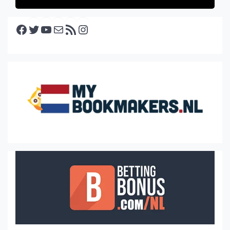
Facebook
Twitter
YouTube
E-mail
RSS feed
Instagram