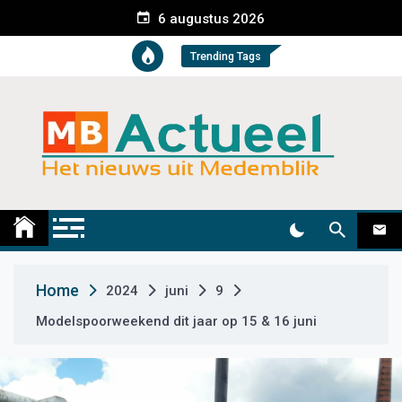
S
6 augustus 2026
k
i
Trending Tags
p
t
o
c
o
n
t
Medemblik Actueel
Wij zijn altijd actueel
e
n
t
Home
2024
juni
9
Modelspoorweekend dit jaar op 15 & 16 juni