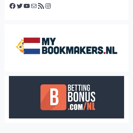
Facebook
Twitter
YouTube
E-mail
RSS feed
Instagram