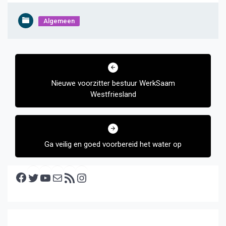
Algemeen
Bericht
navigatie
Nieuwe voorzitter bestuur WerkSaam
Westfriesland
Ga veilig en goed voorbereid het water op
Facebook
Twitter
YouTube
E-mail
RSS feed
Instagram