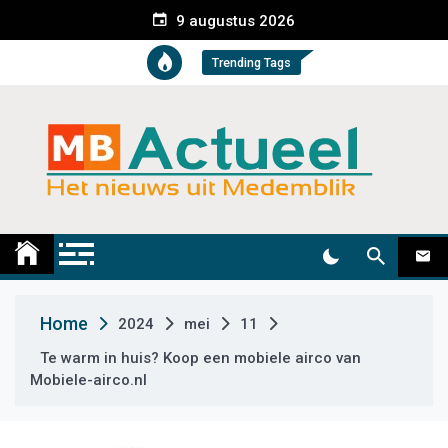
S
9 augustus 2026
k
i
Trending Tags
p
t
o
c
o
n
t
Medemblik Actueel
Wij zijn altijd actueel
e
n
t
Home
2024
mei
11
Te warm in huis? Koop een mobiele airco van
Mobiele-airco.nl