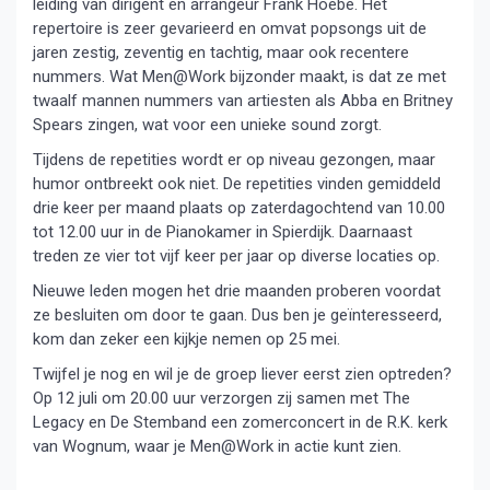
leiding van dirigent en arrangeur Frank Hoebe. Het
repertoire is zeer gevarieerd en omvat popsongs uit de
jaren zestig, zeventig en tachtig, maar ook recentere
nummers. Wat Men@Work bijzonder maakt, is dat ze met
twaalf mannen nummers van artiesten als Abba en Britney
Spears zingen, wat voor een unieke sound zorgt.
Tijdens de repetities wordt er op niveau gezongen, maar
humor ontbreekt ook niet. De repetities vinden gemiddeld
drie keer per maand plaats op zaterdagochtend van 10.00
tot 12.00 uur in de Pianokamer in Spierdijk. Daarnaast
treden ze vier tot vijf keer per jaar op diverse locaties op.
Nieuwe leden mogen het drie maanden proberen voordat
ze besluiten om door te gaan. Dus ben je geïnteresseerd,
kom dan zeker een kijkje nemen op 25 mei.
Twijfel je nog en wil je de groep liever eerst zien optreden?
Op 12 juli om 20.00 uur verzorgen zij samen met The
Legacy en De Stemband een zomerconcert in de R.K. kerk
van Wognum, waar je Men@Work in actie kunt zien.