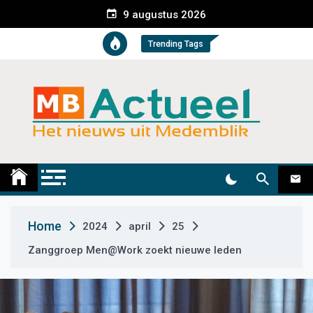
S
9 augustus 2026
k
i
Trending Tags
p
t
o
c
o
n
t
Medemblik Actueel
Wij zijn altijd actueel
e
n
t
Home
2024
april
25
Zanggroep Men@Work zoekt nieuwe leden