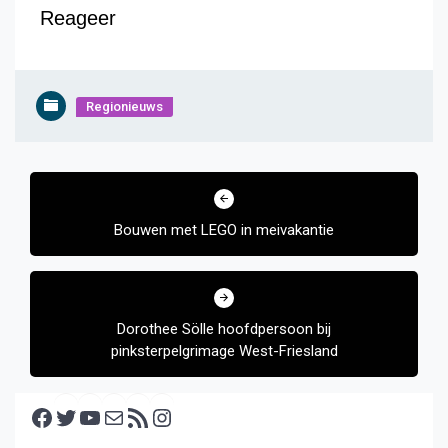
Reageer
Regionieuws
Bericht
navigatie
Bouwen met LEGO in meivakantie
Dorothee Sölle hoofdpersoon bij
pinksterpelgrimage West-Friesland
Facebook
Twitter
YouTube
E-mail
RSS feed
Instagram