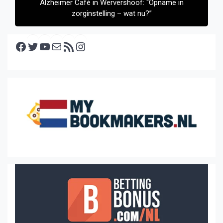
Alzheimer Café in Wervershoof: “Opname in
zorginstelling – wat nu?”
Facebook
Twitter
YouTube
E-mail
RSS feed
Instagram