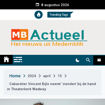
S
8 augustus 2026
k
i
Trending Tags
p
t
o
c
o
n
t
Medemblik Actueel
Wij zijn altijd actueel
e
n
t
Home
2024
april
15
Cabaretier Vincent Bijlo neemt ‘zienden’ bij de hand
in Theaterkerk Wadway