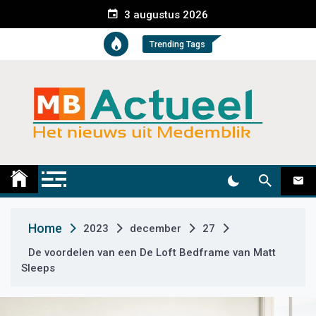
S
3 augustus 2026
k
i
Trending Tags
p
t
o
c
o
n
t
Medemblik Actueel
Wij zijn altijd actueel
e
n
t
Home
2023
december
27
De voordelen van een De Loft Bedframe van Matt
Sleeps