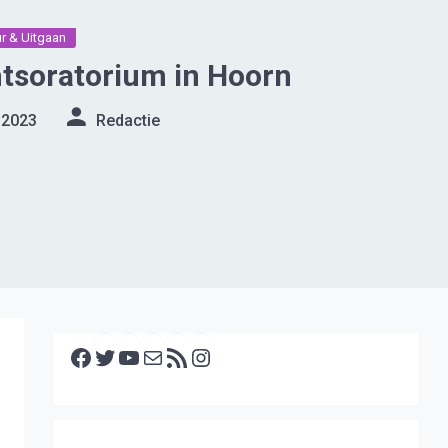
ur & Uitgaan
tsoratorium in Hoorn
 2023
Redactie
Facebook
Twitter
YouTube
E-mail
RSS feed
Instagram