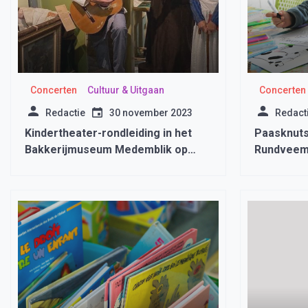
Concerten
Cultuur & Uitgaan
Concerten
Redactie
30 november 2023
Redact
Kindertheater-rondleiding in het
Paasknutse
Bakkerijmuseum Medemblik op
Rundvee
zondag 10 november