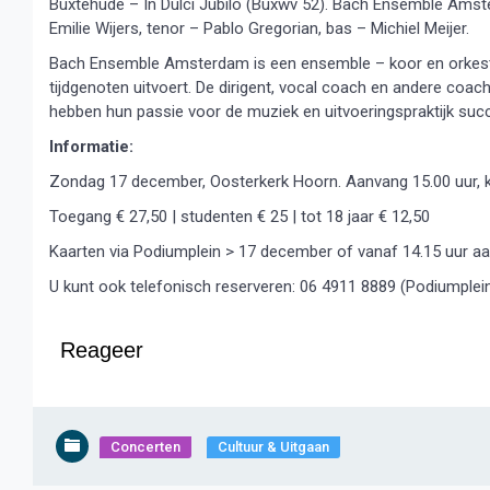
Buxtehude – In Dulci Jubilo (Buxwv 52). Bach Ensemble Amste
Emilie Wijers, tenor – Pablo Gregorian, bas – Michiel Meijer.
Bach Ensemble Amsterdam is een ensemble – koor en orkest 
tijdgenoten uitvoert. De dirigent, vocal coach en andere coa
hebben hun passie voor de muziek en uitvoeringspraktijk su
Informatie:
Zondag 17 december, Oosterkerk Hoorn. Aanvang 15.00 uur, k
Toegang € 27,50 | studenten € 25 | tot 18 jaar € 12,50
Kaarten via Podiumplein > 17 december of vanaf 14.15 uur aa
U kunt ook telefonisch reserveren: 06 4911 8889 (Podiumplein
Reageer
Concerten
Cultuur & Uitgaan