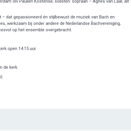
rdam olv Paulien Kostense; solisten: sopraan – Agnes van Laar, alt 
– dat gepassioneerd én stijlbewust de muziek van Bach en
ches, werkzaam bij onder andere de Nederlandse Bachvereniging,
ccesvol op het ensemble overgebracht.
erk open 14.15 uur.
n de kerk.
).