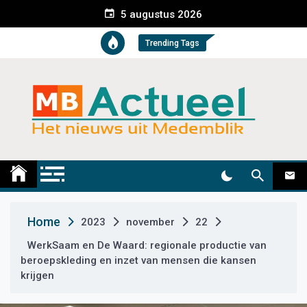
S
5 augustus 2026
k
i
Trending Tags
p
t
o
c
o
n
t
Medemblik Actueel
Wij zijn altijd actueel
e
n
t
Home
2023
november
22
WerkSaam en De Waard: regionale productie van
beroepskleding en inzet van mensen die kansen
krijgen