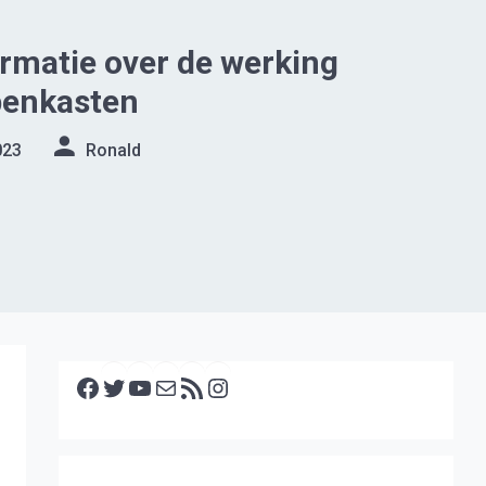
rmatie over de werking
penkasten
023
Ronald
Facebook
Twitter
YouTube
E-mail
RSS feed
Instagram