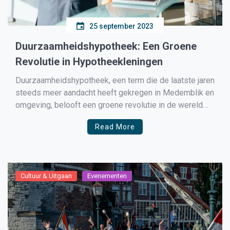
25 september 2023
Duurzaamheidshypotheek: Een Groene
Revolutie in Hypotheekleningen
Duurzaamheidshypotheek, een term die de laatste jaren
steeds meer aandacht heeft gekregen in Medemblik en
omgeving, belooft een groene revolutie in de wereld
van hypotheekleningen. In dit artikel gaan we dieper in
Read More
op wat een duurzaamheidshypotheek is, waarom het
belangrijk is, en hoe het de huizenkopers en het milieu
ten […]
Cultuur & Uitgaan
Evenementen