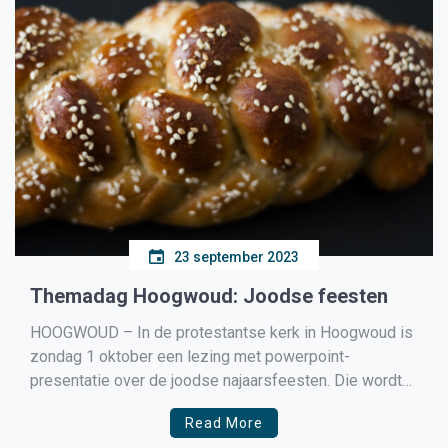
23 september 2023
Themadag Hoogwoud: Joodse feesten
HOOGWOUD – In de protestantse kerk in Hoogwoud is
zondag 1 oktober een lezing met powerpoint-
presentatie over de joodse najaarsfeesten. Die wordt
gegeven door ds. Adri van der Wal en begint om 14.00
Read More
uur. Er is gelegenheid om vragen te stellen. De lezing is