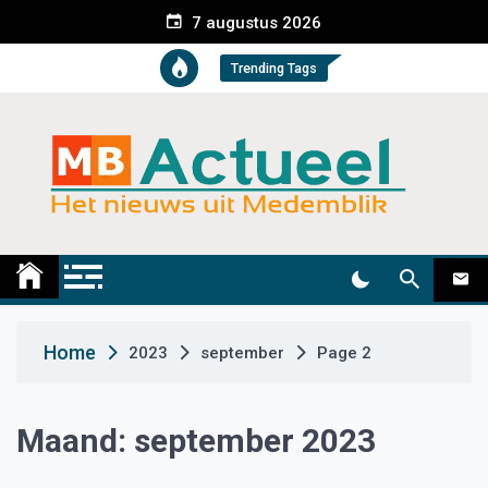
S
7 augustus 2026
k
i
Trending Tags
p
t
o
c
o
n
t
Medemblik Actueel
Wij zijn altijd actueel
e
n
t
Home
2023
september
Page 2
Maand:
september 2023