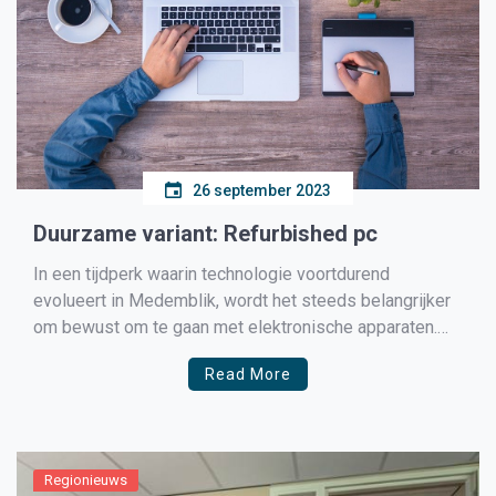
26 september 2023
Duurzame variant: Refurbished pc
In een tijdperk waarin technologie voortdurend
evolueert in Medemblik, wordt het steeds belangrijker
om bewust om te gaan met elektronische apparaten.
Een duurzame variant die de laatste tijd aan populariteit
Read More
wint, is de refurbished pc. In dit artikel gaan we dieper
in op wat een refurbished pc is, waarom het […]
Regionieuws