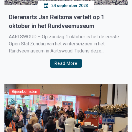
24 september 2023
Dierenarts Jan Reitsma vertelt op 1
oktober in het Rundveemuseum
AARTSWOUD – Op zondag 1 oktober is het de eerste
Open Stal Zondag van het winterseizoen in het
Rundveemuseum in Aartswoud. Tijdens deze
vervroegde Dierendag komt dierenarts Jan Reitsma
Read More
vertellen over de veranderingen in zijn beroep met de
nadruk op de omgang met paarden. Hij vertelt daarover
om 13.30 en […]
Bijeenkomsten