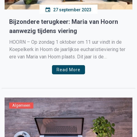
27 september 2023
Bijzondere terugkeer: Maria van Hoorn
aanwezig tijdens viering
HOORN – Op zondag 1 oktober om 11 uur vindt in de
Koepelkerk in Hoorn de jaarlijkse eucharistieviering ter
ere van Maria van Hoorn plaats. Dit jaar is de
aanwezigheid van het beeld Maria van Hoorn extra
Read More
speciaal, aangezien het beeld normaal gesproken in
opslag staat en al enkele jaren […]
Algemeen