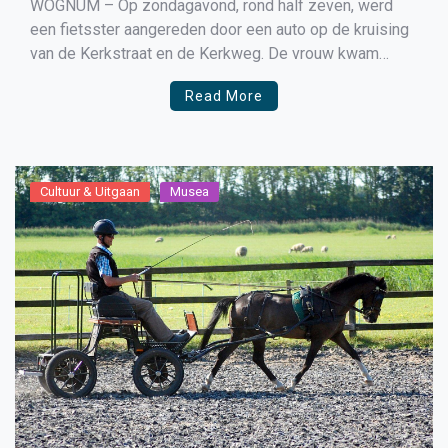
WOGNUM – Op zondagavond, rond half zeven, werd
een fietsster aangereden door een auto op de kruising
van de Kerkstraat en de Kerkweg. De vrouw kwam
hierbij ten val en liep verwondingen op, die werden
Read More
behandeld in een ambulance die ter plaatse was
gekomen. Uiteindelijk is ze door familie opgehaald […]
Cultuur & Uitgaan
Musea