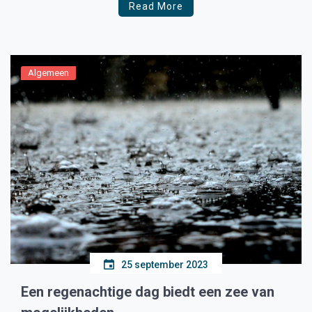
Read More
iedereen welkom om te komen ervaren hoe prettig
dagbesteding kan zijn. “Mensen vinden het fijn om […]
Algemeen
25 september 2023
Een regenachtige dag biedt een zee van