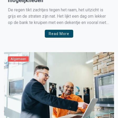
mogelijkheden
De regen tikt zachtjes tegen het raam, het uitzicht is
grijs en de straten zijn nat. Het lijkt een dag om lekker
op de bank te kruipen met een dekentje en vooral niets
te doen, toch? Helemaal niet! Weet dat een
Read More
regenachtige dag juist bol staat van de kansen. Van […]
Algemeen