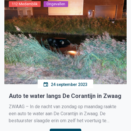
112 Medemblik
Ongevallen
24 september 2023
Auto te water langs De Corantijn in Zwaag
ZWAAG – In de nacht van zondag op maandag raakte
een auto te water aan De Corantijn in Zwaag. De
bestuurster slaagde erin om zelf het voertuig te
verlaten en op het dak te klimmen om 112 te bellen.