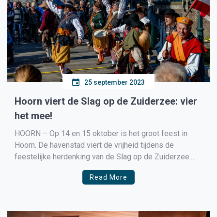
25 september 2023
Hoorn viert de Slag op de Zuiderzee: vier
het mee!
HOORN – Op 14 en 15 oktober is het groot feest in
Hoorn. De havenstad viert de vrijheid tijdens de
feestelijke herdenking van de Slag op de Zuiderzee.
Een weekend lang bruist de historische binnenstad van
Read More
gratis activiteiten voor iedereen: muziek, theater,
historische schepen, kinderactiviteiten, marcherende
schutters en zingende geuzen. […]