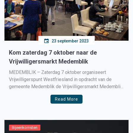
23 september 2023
Kom zaterdag 7 oktober naar de
Vrijwilligersmarkt Medemblik
MEDEMBLIK – Zaterdag 7 oktober organiseert
Vrijwilligerspunt Westfriesland in opdracht van de
gemeente Medemblik de Vrijwilligersmarkt Medemblik
in Valbrug. Wil je vrijwilligerswerk doen, maar weet je
Read More
nog niet wat en waar? Laat je inspireren door maar
liefst 30 verschillende maatschappelijke organisaties
uit de gemeente Medemblik e.o. Niet voor niets is
gekozen […]
Bijeenkomsten